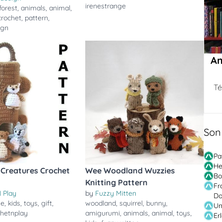
irenestrange
forest
,
animals
,
animal
,
crochet
,
pattern
,
ign
Am
Té
Son
Pa
He
Creatures Crochet
Wee Woodland Wuzzies
Bo
Knitting Pattern
Fr
 Play
by
Fuzzy Mitten
Do
e
,
kids
,
toys
,
gift
,
woodland
,
squirrel
,
bunny
,
Un
chetnplay
amigurumi
,
animals
,
animal
,
toys
,
Er