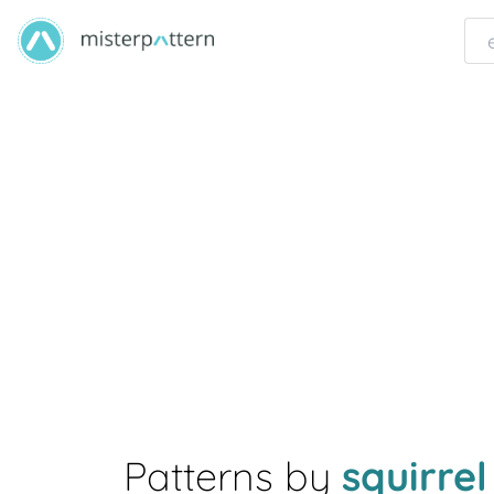
Patterns by
squirrel