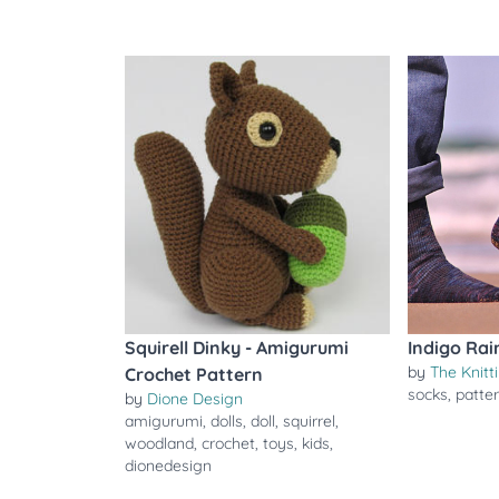
Squirell Dinky - Amigurumi
Indigo Ra
by
The Knitt
Crochet Pattern
socks
,
patte
by
Dione Design
amigurumi
,
dolls
,
doll
,
squirrel
,
woodland
,
crochet
,
toys
,
kids
,
dionedesign