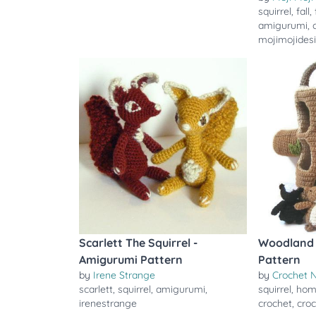
squirrel
,
fall
,
amigurumi
,
mojimojides
Scarlett The Squirrel -
Woodland 
Amigurumi Pattern
Pattern
by
Irene Strange
by
Crochet N
scarlett
,
squirrel
,
amigurumi
,
squirrel
,
hom
irenestrange
crochet
,
cro