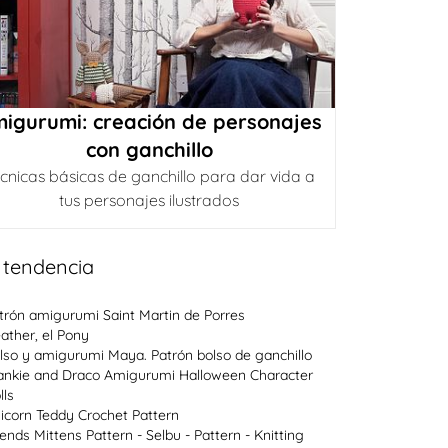
igurumi: creación de personajes
con ganchillo
cnicas básicas de ganchillo para dar vida a
tus personajes ilustrados
 tendencia
trón amigurumi Saint Martin de Porres
ather, el Pony
lso y amigurumi Maya. Patrón bolso de ganchillo
ankie and Draco Amigurumi Halloween Character
lls
icorn Teddy Crochet Pattern
lends Mittens Pattern - Selbu - Pattern - Knitting