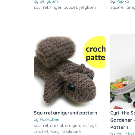
by
JellyBum
by
Pepika
squirrel
,
finger
,
puppet
,
jellybum
squirrel
,
ami
Squirrel amigurumi pattern
Cyril the S
by
Hookabee
Gardener 
squirrel
,
animal
,
amigurumi
,
toys
,
Pattern
crochet
,
easy
,
hookabee
by
Moji Moji