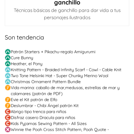
ganchillo
Técnicas básicas de ganchillo para dar vida a tus
personajes ilustrados
Son tendencia
Patrón Starters + Pikachu-regalo Amigurumi
Cure Bunny
Heather, el Pony
Knitting Pattern - Braided Infinity Scarf - Cowl - Cable Knit
Two Tone Helsinki Hat - Super Chunky Merino Wool
Christmas Ornament Pattern Bundle
Vida marina: caballo de mar,medusas, estrellas de mar y
calamares (patrón de PDF)
Evie el Kit patrón de Elfo
Deslumbrar - Chibi Ángel patrón Kit
Abrigo tipo trenca para niños
Disfraz casero Dracula para niños
Kids Pyjamas Sewing Pattern - All Sizes
Winnie the Pooh Cross Stitch Pattern, Pooh Quote -