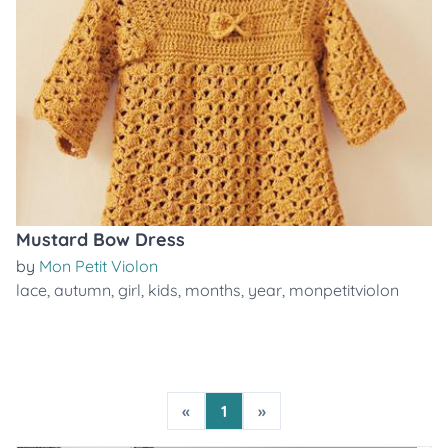
Mustard Bow Dress
by
Mon Petit Violon
lace
,
autumn
,
girl
,
kids
,
months
,
year
,
monpetitviolon
«
1
»