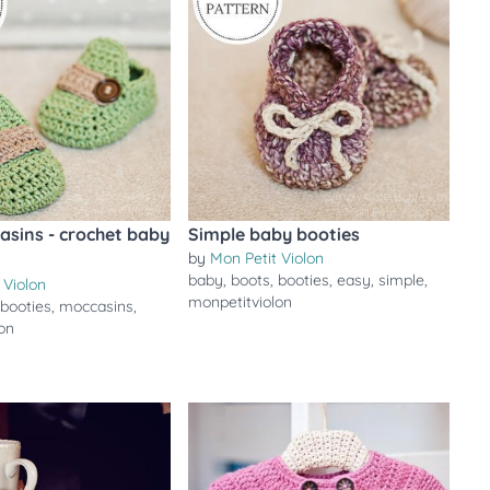
sins - crochet baby
Simple baby booties
by
Mon Petit Violon
baby
,
boots
,
booties
,
easy
,
simple
,
 Violon
monpetitviolon
,
booties
,
moccasins
,
on