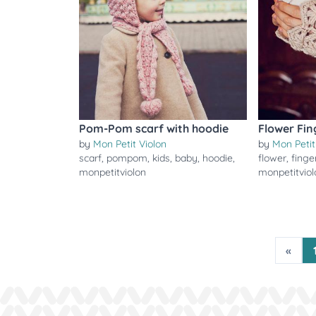
Pom-Pom scarf with hoodie
Flower Fin
by
Mon Petit Violon
by
Mon Petit
scarf
,
pompom
,
kids
,
baby
,
hoodie
,
flower
,
finge
monpetitviolon
monpetitviol
«