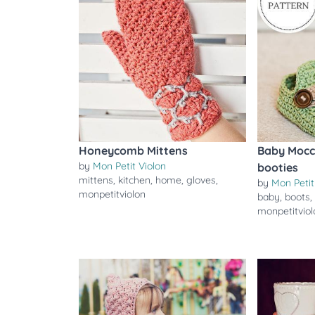
Honeycomb Mittens
Baby Mocca
by
Mon Petit Violon
booties
mittens
,
kitchen
,
home
,
gloves
,
by
Mon Petit
monpetitviolon
baby
,
boots
monpetitviol