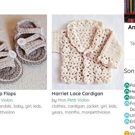
Am
Té
Son
Pa
He
p Flops
Harriet Lace Cardigan
Bo
 Violon
by
Mon Petit Violon
Fr
andals
,
baby
,
girl
,
kids
,
clothes
,
cardigan
,
jacket
,
girl
,
kids
,
Do
itviolon
years
,
months
,
monpetitviolon
Un
Er
Ch
Vi