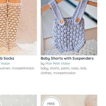
b Socks
Baby Shorts with Suspenders
 Violon
by
Mon Petit Violon
women
,
monpetitviolon
baby
,
shorts
,
pants
,
sizes
,
kids
,
clothes
,
monpetitviolon