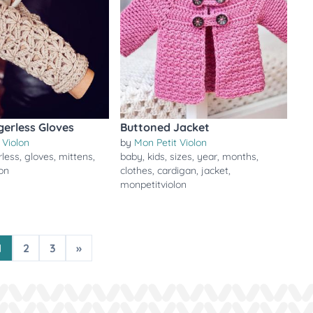
gerless Gloves
Buttoned Jacket
 Violon
by
Mon Petit Violon
rless
,
gloves
,
mittens
,
baby
,
kids
,
sizes
,
year
,
months
,
on
clothes
,
cardigan
,
jacket
,
monpetitviolon
1
2
3
»