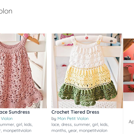
olon
Lace Sundress
Crochet Tiered Dress
 Violon
by
Mon Petit Violon
Ap
summer
,
girl
,
kids
,
lace
,
dress
,
summer
,
girl
,
kids
,
r
,
monpetitviolon
months
,
year
,
monpetitviolon