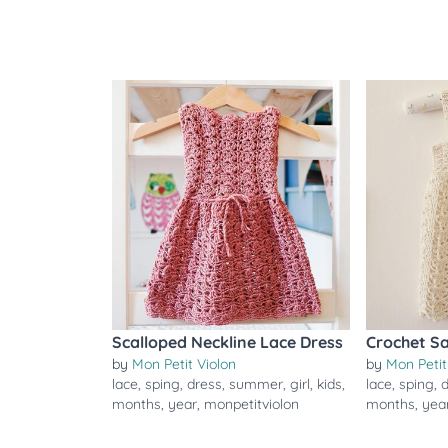
Scalloped Neckline Lace Dress
Crochet S
by
Mon Petit Violon
by
Mon Petit
lace
,
sping
,
dress
,
summer
,
girl
,
kids
,
lace
,
sping
,
months
,
year
,
monpetitviolon
months
,
yea