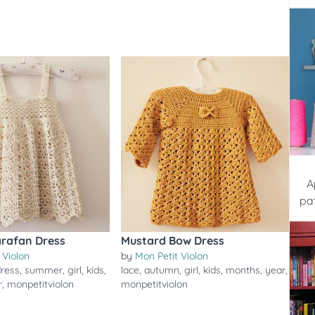
A
pa
arafan Dress
Mustard Bow Dress
 Violon
by
Mon Petit Violon
dress
,
summer
,
girl
,
kids
,
lace
,
autumn
,
girl
,
kids
,
months
,
year
,
r
,
monpetitviolon
monpetitviolon