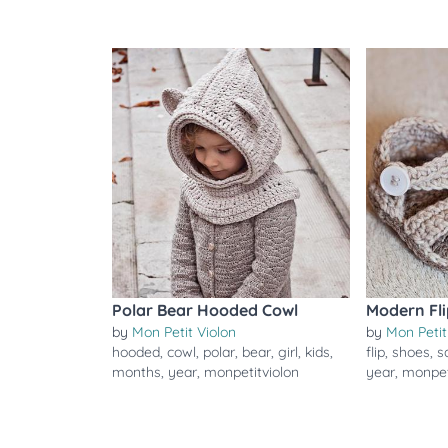
Polar Bear Hooded Cowl
Modern Fli
by
Mon Petit Violon
by
Mon Petit
hooded
,
cowl
,
polar
,
bear
,
girl
,
kids
,
flip
,
shoes
,
s
months
,
year
,
monpetitviolon
year
,
monpet