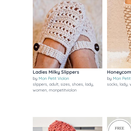
Ladies Milky Slippers
Honeycom
by
Mon Petit Violon
by
Mon Petit
slippers
,
adult
,
sizes
,
shoes
,
lady
,
socks
,
lady
,
women
,
monpetitviolon