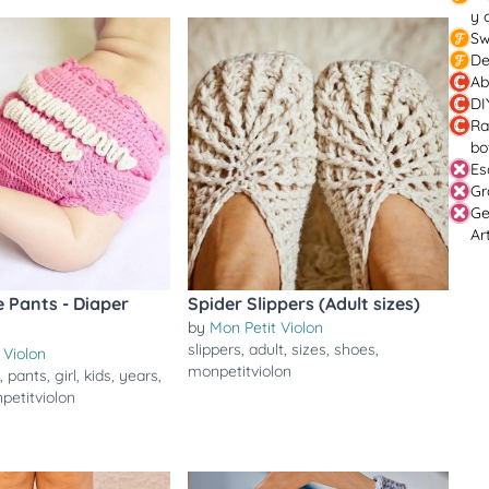
y 
Sw
De
Ab
DI
Ra
bo
Es
Gr
Ge
Ar
e Pants - Diaper
Spider Slippers (Adult sizes)
by
Mon Petit Violon
slippers
,
adult
,
sizes
,
shoes
,
 Violon
monpetitviolon
r
,
pants
,
girl
,
kids
,
years
,
petitviolon