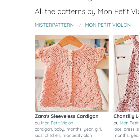
All the patterns by
Mon Petit Vi
MISTERPATTERN
MON PETIT VIOLON
Zara's Sleeveless Cardigan
Chantilly 
by
Mon Petit Violon
by
Mon Petit
cardigan
,
baby
,
months
,
year
,
girl
,
lace
,
dress
,
kids
,
children
,
monpetitviolon
months
,
yea