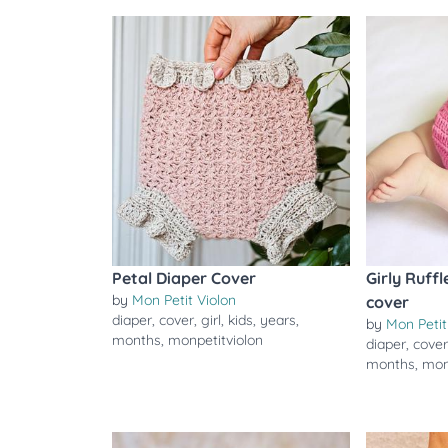
Petal Diaper Cover
Girly Ruffl
by
Mon Petit Violon
cover
diaper
,
cover
,
girl
,
kids
,
years
,
by
Mon Petit
months
,
monpetitviolon
diaper
,
cove
months
,
mon