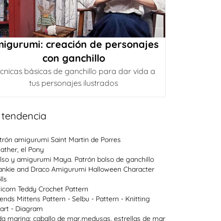
igurumi: creación de personajes
con ganchillo
cnicas básicas de ganchillo para dar vida a
tus personajes ilustrados
 tendencia
trón amigurumi Saint Martin de Porres
ather, el Pony
lso y amigurumi Maya. Patrón bolso de ganchillo
ankie and Draco Amigurumi Halloween Character
lls
icorn Teddy Crochet Pattern
lends Mittens Pattern - Selbu - Pattern - Knitting
art - Diagram
da marina: caballo de mar,medusas, estrellas de mar