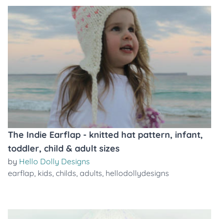
The Indie Earflap - knitted hat pattern, infant,
toddler, child & adult sizes
by
Hello Dolly Designs
earflap
,
kids
,
childs
,
adults
,
hellodollydesigns