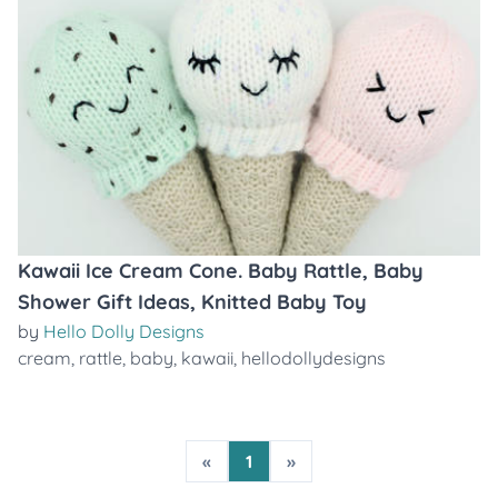
Kawaii Ice Cream Cone. Baby Rattle, Baby
Shower Gift Ideas, Knitted Baby Toy
by
Hello Dolly Designs
cream
,
rattle
,
baby
,
kawaii
,
hellodollydesigns
«
1
»