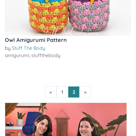
Owl Amigurumi Pattern
by
Stuff The Body
amigurumi
,
stuffthebody
«
1
2
»