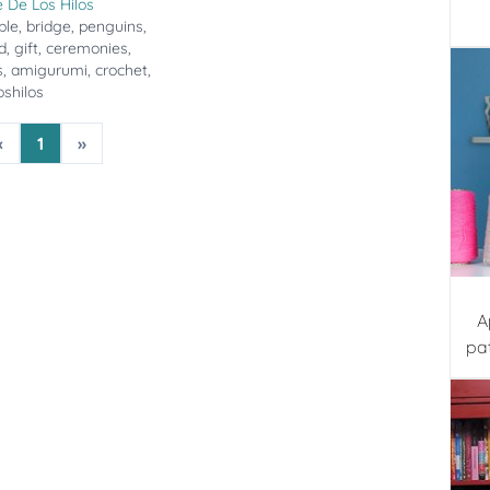
 De Los Hilos
ple
,
bridge
,
penguins
,
d
,
gift
,
ceremonies
,
s
,
amigurumi
,
crochet
,
shilos
«
1
»
A
pa