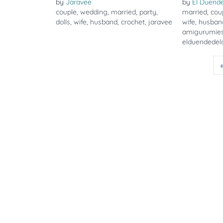
by
Jaravee
by
El Duende
couple
,
wedding
,
married
,
party
,
married
,
cou
dolls
,
wife
,
husband
,
crochet
,
jaravee
wife
,
husban
amigurumie
elduendedelo