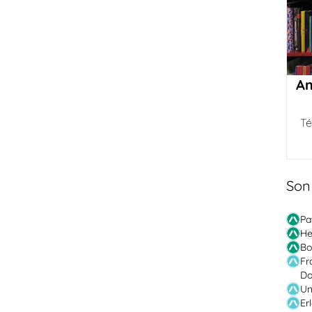
Am
Té
Son
Pa
He
Bo
Fr
Do
Un
Er