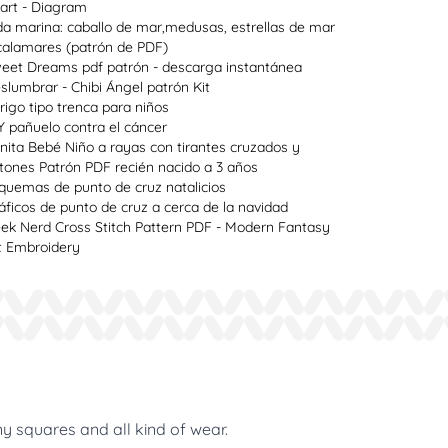
art - Diagram
da marina: caballo de mar,medusas, estrellas de mar
calamares (patrón de PDF)
eet Dreams pdf patrón - descarga instantánea
slumbrar - Chibi Ángel patrón Kit
rigo tipo trenca para niños
Y pañuelo contra el cáncer
nita Bebé Niño a rayas con tirantes cruzados y
tones Patrón PDF recién nacido a 3 años
quemas de punto de cruz natalicios
áficos de punto de cruz a cerca de la navidad
ek Nerd Cross Stitch Pattern PDF - Modern Fantasy
t Embroidery
ny squares and all kind of wear.