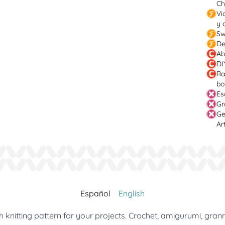
Ch
Vi
y 
Sw
De
Ab
DI
Ra
bo
Es
Gr
Ge
Ar
Español
English
 knitting pattern for your projects. Crochet, amigurumi, gran