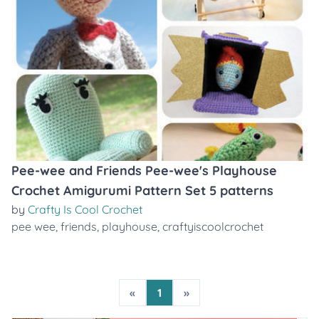
Pee-wee and Friends Pee-wee's Playhouse
Crochet Amigurumi Pattern Set 5 patterns
by
Crafty Is Cool Crochet
pee wee
,
friends
,
playhouse
,
craftyiscoolcrochet
«
1
»