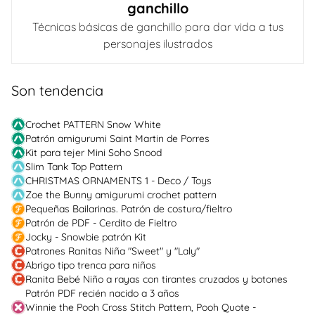
ganchillo
Técnicas básicas de ganchillo para dar vida a tus
personajes ilustrados
Son tendencia
Crochet PATTERN Snow White
Patrón amigurumi Saint Martin de Porres
Kit para tejer Mini Soho Snood
Slim Tank Top Pattern
CHRISTMAS ORNAMENTS 1 - Deco / Toys
Zoe the Bunny amigurumi crochet pattern
Pequeñas Bailarinas. Patrón de costura/fieltro
Patrón de PDF - Cerdito de Fieltro
Jocky - Snowbie patrón Kit
Patrones Ranitas Niña "Sweet" y "Laly"
Abrigo tipo trenca para niños
Ranita Bebé Niño a rayas con tirantes cruzados y botones
Patrón PDF recién nacido a 3 años
Winnie the Pooh Cross Stitch Pattern, Pooh Quote -