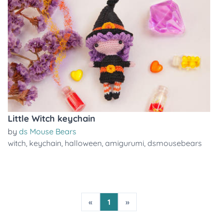
Little Witch keychain
by
ds Mouse Bears
witch
,
keychain
,
halloween
,
amigurumi
,
dsmousebears
«
1
»