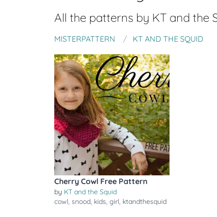
All the patterns by
KT and the 
MISTERPATTERN
KT AND THE SQUID
Cherry Cowl Free Pattern
by
KT and the Squid
cowl
,
snood
,
kids
,
girl
,
ktandthesquid