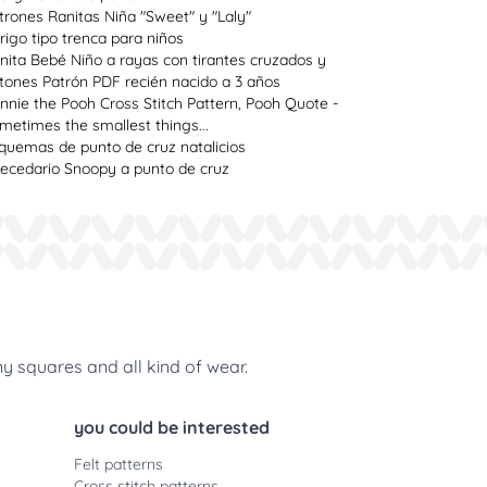
trones Ranitas Niña "Sweet" y "Laly"
rigo tipo trenca para niños
nita Bebé Niño a rayas con tirantes cruzados y
tones Patrón PDF recién nacido a 3 años
nnie the Pooh Cross Stitch Pattern, Pooh Quote -
metimes the smallest things...
quemas de punto de cruz natalicios
ecedario Snoopy a punto de cruz
ny squares and all kind of wear.
you could be interested
Felt patterns
Cross stitch patterns