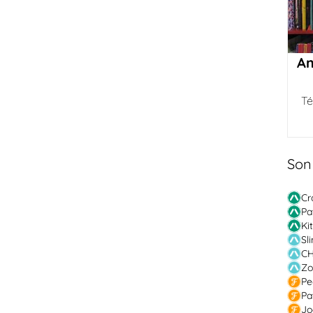
Am
Té
Son
Cr
Pa
Ki
Sl
CH
Zo
Pe
Pa
Jo