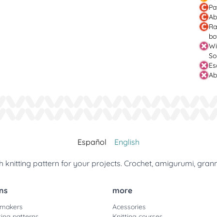
Pa
Ab
Ra
bo
Wi
So
Es
Ab
Español
English
 knitting pattern for your projects. Crochet, amigurumi, gran
ns
more
 makers
Acessories
ting patterns
Knitting courses