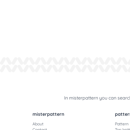
In misterpattern you can search
misterpattern
patter
About
Pattern
Contact
Top knit