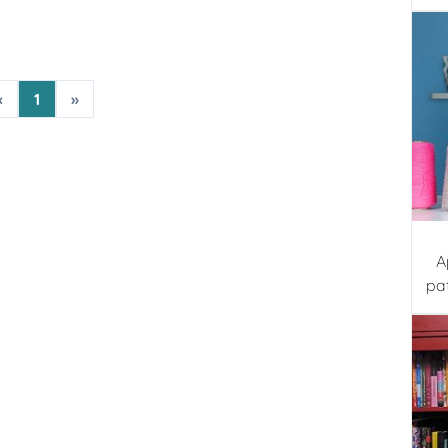
«
1
»
A
pa