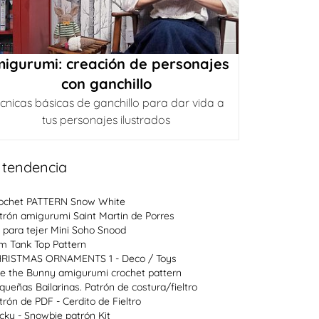
igurumi: creación de personajes
con ganchillo
cnicas básicas de ganchillo para dar vida a
tus personajes ilustrados
 tendencia
ochet PATTERN Snow White
trón amigurumi Saint Martin de Porres
t para tejer Mini Soho Snood
im Tank Top Pattern
RISTMAS ORNAMENTS 1 - Deco / Toys
e the Bunny amigurumi crochet pattern
queñas Bailarinas. Patrón de costura/fieltro
trón de PDF - Cerdito de Fieltro
cky - Snowbie patrón Kit